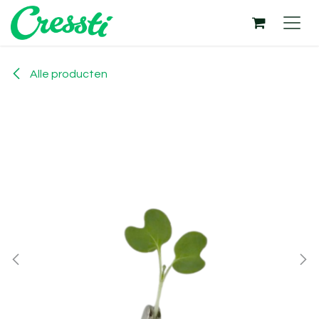
Overslaan naar inhoud
Alle producten