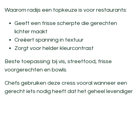
Waarom radijs een topkeuze is voor restaurants:
Geeft een frisse scherpte die gerechten
lichter maakt
Creëert spanning in textuur
Zorgt voor helder kleurcontrast
Beste toepassing:
bij vis, streetfood, frisse
voorgerechten en bowls.
Chefs gebruiken deze cress vooral wanneer een
gerecht iets nodig heeft dat het geheel levendiger
maakt zonder zwaarder te worden.
5. Borage: een unieke cress met komkommersmaak en
opvallende vorm
Borage is een
culinaire microgreen
die direct